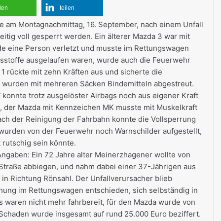
ilen
teilen
e am Montagnachmittag, 16. September, nach einem Unfall
tig voll gesperrt werden. Ein älterer Mazda 3 war mit
de eine Person verletzt und musste im Rettungswagen
sstoffe ausgelaufen waren, wurde auch die Feuerwehr
1 rückte mit zehn Kräften aus und sicherte die
fe wurden mit mehreren Säcken Bindemitteln abgestreut.
konnte trotz ausgelöster Airbags noch aus eigener Kraft
, der Mazda mit Kennzeichen MK musste mit Muskelkraft
ch der Reinigung der Fahrbahn konnte die Vollsperrung
wurden von der Feuerwehr noch Warnschilder aufgestellt,
 rutschig sein könnte.
Angaben: Ein 72 Jahre alter Meinerzhagener wollte von
 Straße abbiegen, und nahm dabei einer 37-Jährigen aus
 in Richtung Rönsahl. Der Unfallverursacher blieb
uchung im Rettungswagen entschieden, sich selbständig in
s waren nicht mehr fahrbereit, für den Mazda wurde von
 Schaden wurde insgesamt auf rund 25.000 Euro beziffert.