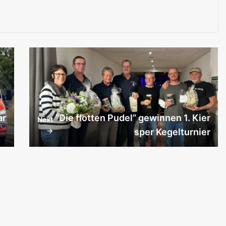
ar
“Die flotten Pudel” gewinnen 1. Kier
Next
→
sper Kegelturnier