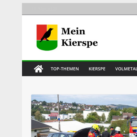
Skip
13. Mai 2026
to
content
TOP-THEMEN
KIERSPE
VOLMETA