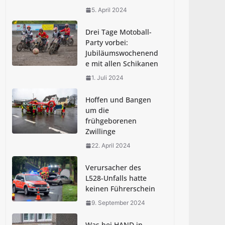
der Pestalozzi-Schule
5. April 2024
30. Juni 2025
Drei Tage Motoball-
Party vorbei:
MEIN KIERSPE stellt
Jubiläumswochenend
Berichterstattung ein
e mit allen Schikanen
7. Juli 2025
1. Juli 2024
Hoffen und Bangen
um die
frühgeborenen
Zwillinge
22. April 2024
Verursacher des
L528-Unfalls hatte
keinen Führerschein
9. September 2024
Was bei HAND in