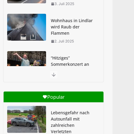
3. Juli 2025
Wohnhaus in Lindlar
wird Raub der
Flammen
2. Juli 2025
“Hitziges”
Sommerkonzert an
der GSKi
2. Juli 2025
Abi-Sturm: Schultag
Popular
an GSKi begann
feucht-fröhlich
Lebensgefahr nach
1. Juli 2025
Autounfall mit
zahlreichen
Verletzten
Brandheiße Pause in