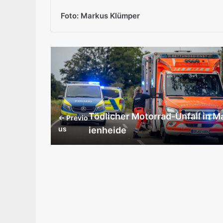
Foto: Markus Klümper
Tödlicher Motorrad-Unfall in M
← Previo
us
ienheide