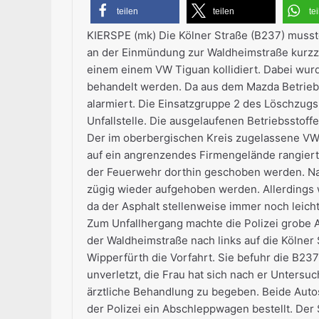
teilen
teilen
te
KIERSPE (mk) Die Kölner Straße (B237) musst
an der Einmündung zur Waldheimstraße kurzzei
einem einem VW Tiguan kollidiert. Dabei wur
behandelt werden. Da aus dem Mazda Betrieb
alarmiert. Die Einsatzgruppe 2 des Löschzugs 
Unfallstelle. Die ausgelaufenen Betriebsstof
Der im oberbergischen Kreis zugelassene VW 
auf ein angrenzendes Firmengelände rangiert
der Feuerwehr dorthin geschoben werden. Na
zügig wieder aufgehoben werden. Allerdings 
da der Asphalt stellenweise immer noch leicht
Zum Unfallhergang machte die Polizei grobe 
der Waldheimstraße nach links auf die Kölner
Wipperfürth die Vorfahrt. Sie befuhr die B237
unverletzt, die Frau hat sich nach er Unters
ärztliche Behandlung zu begeben. Beide Auto
der Polizei ein Abschleppwagen bestellt. Der