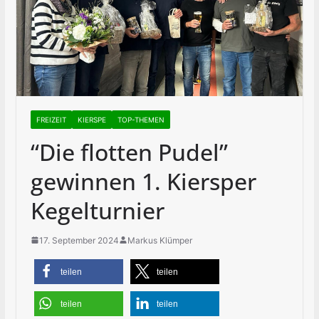
FREIZEIT
KIERSPE
TOP-THEMEN
“Die flotten Pudel”
gewinnen 1. Kiersper
Kegelturnier
17. September 2024
Markus Klümper
teilen
teilen
teilen
teilen