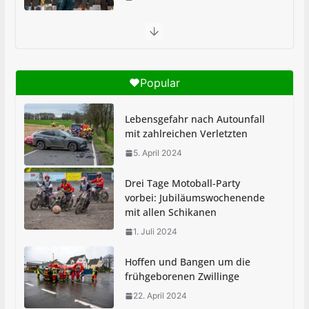
Abi-Sturm: Schultag an GSKi begann feucht-
fröhlich
1. Juli 2025
Popular
Brandheiße Pause in der Pestalozzi-Schule
Lebensgefahr nach Autounfall
30. Juni 2025
mit zahlreichen Verletzten
5. April 2024
MEIN KIERSPE stellt
Berichterstattung ein
Drei Tage Motoball-Party
vorbei: Jubiläumswochenende
7. Juli 2025
mit allen Schikanen
1. Juli 2024
Hoffen und Bangen um die
frühgeborenen Zwillinge
22. April 2024