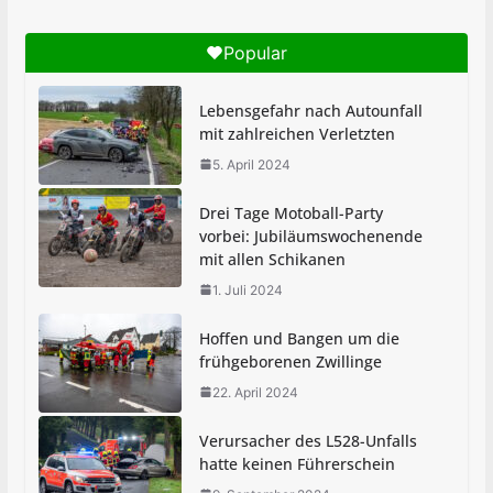
fröhlich
1. Juli 2025
Popular
Brandheiße Pause in der Pestalozzi-Schule
Lebensgefahr nach Autounfall
30. Juni 2025
mit zahlreichen Verletzten
5. April 2024
MEIN KIERSPE stellt
Berichterstattung ein
Drei Tage Motoball-Party
vorbei: Jubiläumswochenende
7. Juli 2025
mit allen Schikanen
1. Juli 2024
Hoffen und Bangen um die
frühgeborenen Zwillinge
22. April 2024
Verursacher des L528-Unfalls
hatte keinen Führerschein