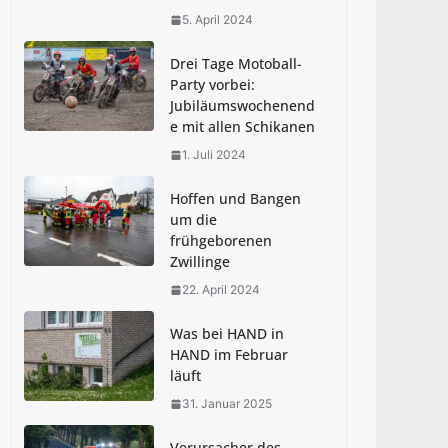
der Pestalozzi-Schule
5. April 2024
30. Juni 2025
Drei Tage Motoball-
Party vorbei:
MEIN KIERSPE stellt
Jubiläumswochenend
Berichterstattung ein
e mit allen Schikanen
7. Juli 2025
1. Juli 2024
Hoffen und Bangen
um die
frühgeborenen
Zwillinge
22. April 2024
Was bei HAND in
HAND im Februar
läuft
31. Januar 2025
Verursacher des