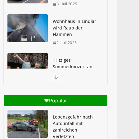
3. Juli 2025
Wohnhaus in Lindlar
wird Raub der
Flammen
2. Juli 2025
“Hitziges”
Sommerkonzert an
der GSKi
2. Juli 2025
Abi-Sturm: Schultag
Popular
an GSKi begann
feucht-fröhlich
Lebensgefahr nach
1. Juli 2025
Autounfall mit
zahlreichen
Verletzten
Brandheiße Pause in