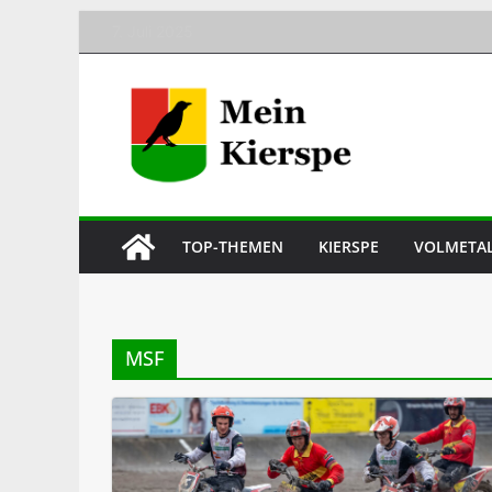
Skip
7. Juli 2025
to
content
TOP-THEMEN
KIERSPE
VOLMETA
MSF