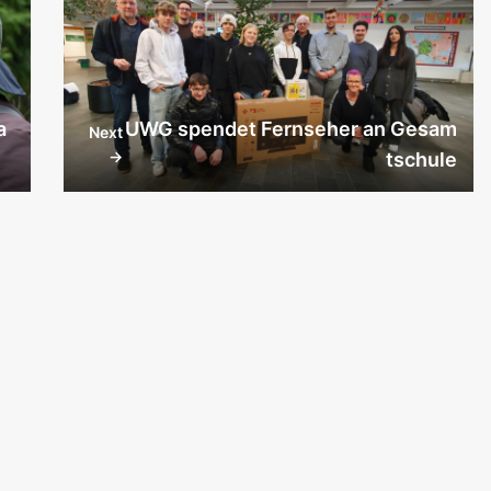
a
UWG spendet Fernseher an Gesam
Next
→
tschule