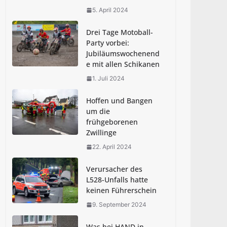
MEIN KIERSPE stellt
Berichterstattung ein
5. April 2024
7. Juli 2025
Drei Tage Motoball-
Party vorbei:
Jubiläumswochenend
e mit allen Schikanen
1. Juli 2024
Hoffen und Bangen
um die
frühgeborenen
Zwillinge
22. April 2024
Verursacher des
L528-Unfalls hatte
keinen Führerschein
9. September 2024
Was bei HAND in