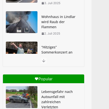
Flammen
2. Juli 2025
“Hitziges”
Sommerkonzert an
der GSKi
2. Juli 2025
Abi-Sturm: Schultag
an GSKi begann
feucht-fröhlich
1. Juli 2025
Popular
Brandheiße Pause in
der Pestalozzi-Schule
Lebensgefahr nach
30. Juni 2025
Autounfall mit
zahlreichen
Verletzten