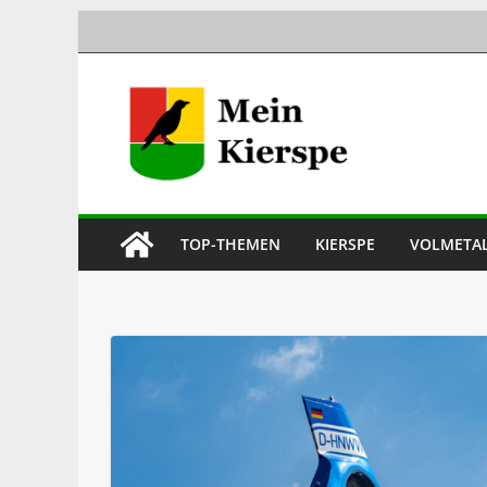
Skip
13. Mai 2026
to
content
TOP-THEMEN
KIERSPE
VOLMETA