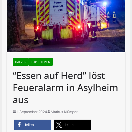
HALVER
TOP-THEMEN
“Essen auf Herd” löst
Feueralarm in Asylheim
aus
1. September 2024
Markus Klümper
teilen
teilen