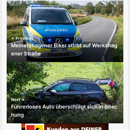
← Previous
Meinerzhagener Biker stirbt auf Werkshag
ener Straße
Next →
Führerloses Auto überschlägt sich in Bösc
hung