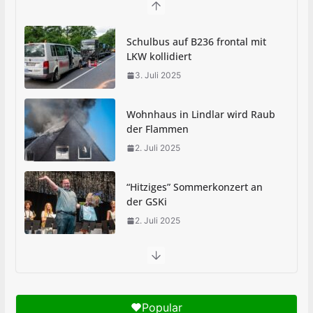
Schulbus auf B236 frontal mit
LKW kollidiert
3. Juli 2025
Wohnhaus in Lindlar wird Raub
der Flammen
2. Juli 2025
“Hitziges” Sommerkonzert an
der GSKi
2. Juli 2025
Abi-Sturm: Schultag an GSKi begann feucht-
fröhlich
1. Juli 2025
Popular