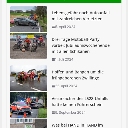
Brandheiße Pause in der Pestalozzi-Schule
Lebensgefahr nach Autounfall
30. Juni 2025
mit zahlreichen Verletzten
5. April 2024
MEIN KIERSPE stellt
Berichterstattung ein
Drei Tage Motoball-Party
vorbei: Jubiläumswochenende
7. Juli 2025
mit allen Schikanen
1. Juli 2024
Hoffen und Bangen um die
frühgeborenen Zwillinge
22. April 2024
Verursacher des L528-Unfalls
hatte keinen Führerschein
9. September 2024
Was bei HAND in HAND im